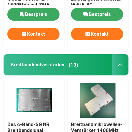
1500MHz mit SMA
WiFi 5.8G
Conncetor
Hochstromverstärker
Bestpreis
Bestpreis
Breitbandendverstärker
Kontakt
Kontakt
Telekommunikations-Verstärker
mobiles Signalverstärker
Breitbandendverstärker
(13)
Drohnen-Signalstörsender
Drahtloser Endverstärker
Rf-Endverstärkermodul
Des c-Band-5G NR
Breitbandmikrowellen-
Verstärker WiFis Wlan
Breitbandsignal
Verstärker 1400MHz