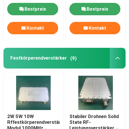
Bestpreis
Bestpreis
Fabrik Tour
Kontakt
Kontakt
Qualitätskontrolle
Kontakt
Festkörperendverstärker
(9)
Referenzen
Rf-Endverstärker
LTE-Endverstärker
2W 5W 10W
Stabiler Drohnen Solid
Rffestkörperendverstärker-
State RF-
Festkörperendverstärker
Modul 1000MHz
Leistungsverstärker,