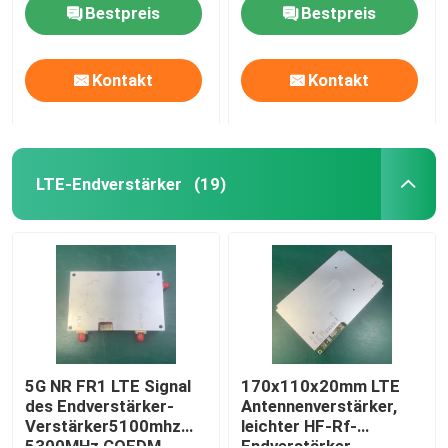
Störsender
Bestpreis
Bestpreis
Kontakt
Kontakt
LTE-Endverstärker
(19)
Startseite
Produkte
5G NR FR1 LTE Signal
170x110x20mm LTE
des Endverstärker-
Antennenverstärker,
Verstärker5100mhz
leichter HF-Rf-
Über uns
5300MHz COFDM
Endverstärker