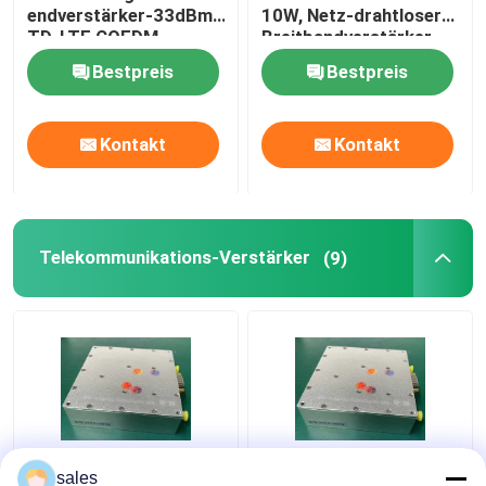
endverstärker-33dBm
10W, Netz-drahtloser
TD-LTE COFDM
Breitbandverstärker
GPS-Signal-Verstärker
Bestpreis
Bestpreis
Kontakt
Kontakt
Telekommunikations-Verstärker
(9)
Multi Hochleistung des
Praktischer Band-
sales