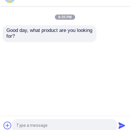
Funktions-
Endverstärker 32W S,
Telekommunikations-
Vielzweck-Rf-
Verstärker-LTE 28 LTE
Übermittler-Verstärker
8:35 PM
44
Bestpreis
Bestpreis
Good day, what product are you looking 
for?
Kontakt
Kontakt
Sehen Sie mehr an
Startseite
Über uns
Kontakt
Desktop Site
Sitemap
Datenschutz-Bestimmungen
Qualität
Rf-Endverstärker
China Fabrik.Copyright
© 2026 Shenzhen Maixintong Technology Co.,