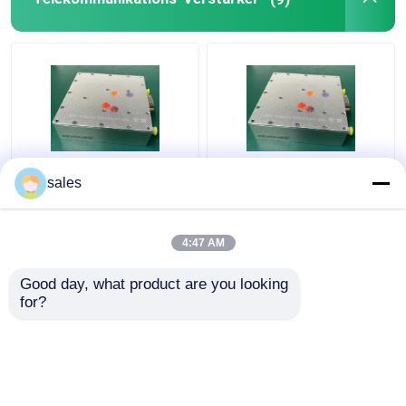
GPS-Signal-Verstärker
Multi Hochleistung des
Praktischer Band-
sales
Funktions-
Endverstärker 32W S,
Telekommunikations-
Vielzweck-Rf-
Verstärker-LTE 28 LTE
Übermittler-Verstärker
4:47 AM
44
Bestpreis
Bestpreis
Good day, what product are you looking 
for?
Kontakt
Kontakt
Sehen Sie mehr an