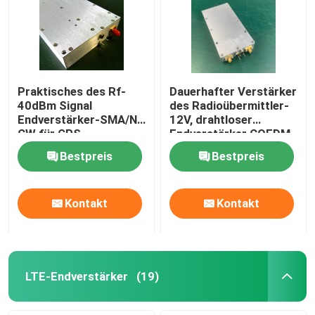
Praktisches des Rf-
Dauerhafter Verstärker
40dBm Signal
des Radioübermittler-
Endverstärker-SMA/N
12V, drahtloser
CW für GPS-
Endverstärker COFDM
Störsender
Bestpreis
Bestpreis
Kontakt
Kontakt
LTE-Endverstärker
(19)