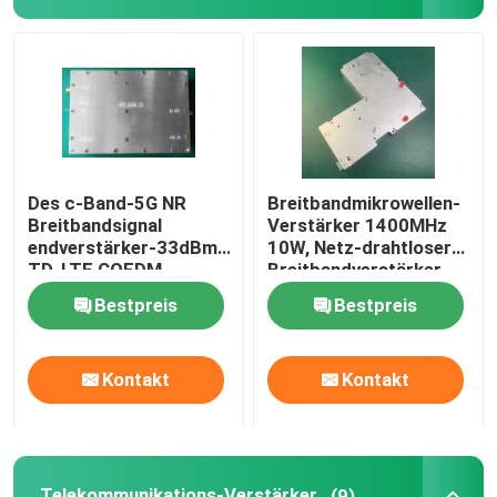
Breitbandendverstärker
Telekommunikations-Verstärker
mobiles Signalverstärker
Des c-Band-5G NR
Breitbandmikrowellen-
Breitbandsignal
Verstärker 1400MHz
endverstärker-33dBm
10W, Netz-drahtloser
Drohnen-Signalstörsender
TD-LTE COFDM
Breitbandverstärker
Bestpreis
Bestpreis
Drahtloser Endverstärker
Kontakt
Kontakt
Rf-Endverstärkermodul
Verstärker WiFis Wlan
Telekommunikations-Verstärker
(9)