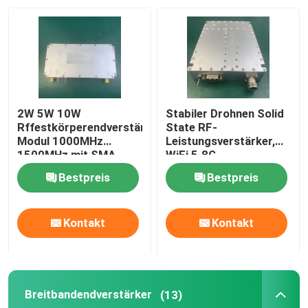
Fabrik Tour
Qualitätskontrolle
2W 5W 10W
Stabiler Drohnen Solid
Kontakt
Rffestkörperendverstärker-
State RF-
Modul 1000MHz
Leistungsverstärker,
1500MHz mit SMA
WiFi 5.8G
Conncetor
Hochstromverstärker
Referenzen
Bestpreis
Bestpreis
Rf-Endverstärker
Kontakt
Kontakt
LTE-Endverstärker
Breitbandendverstärker
(13)
Festkörperendverstärker