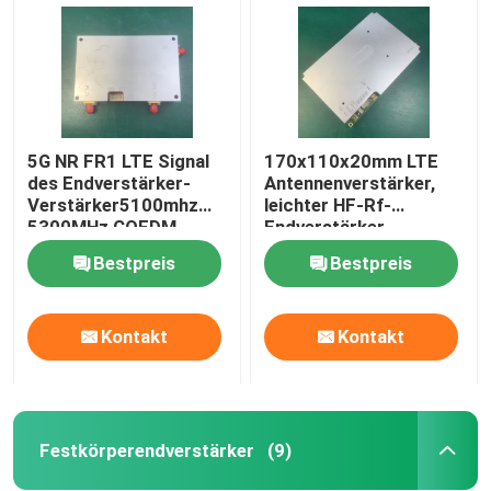
5G NR FR1 LTE Signal
170x110x20mm LTE
des Endverstärker-
Antennenverstärker,
Verstärker5100mhz
leichter HF-Rf-
5300MHz COFDM
Endverstärker
Bestpreis
Bestpreis
Kontakt
Kontakt
Startseite
Produkte
Festkörperendverstärker
(9)
Über uns